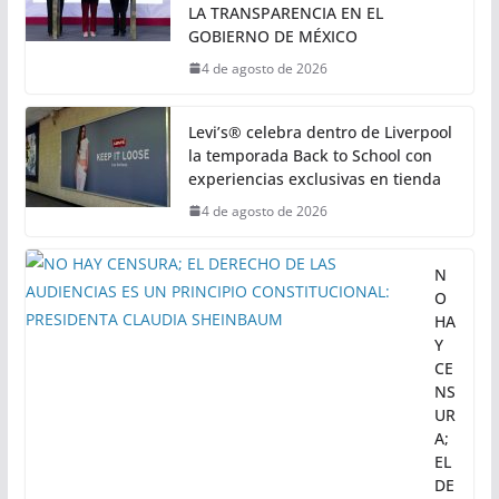
• Con base en las conclusiones de la Comisión
Permanente Instructora, el Poder Legislativo
determina que ha lugar, por lo
PRESIDENTA CLAUDIA SHEINBAUM
FIRMA DECRETO PARA FORTALECER
LA TRANSPARENCIA EN EL
GOBIERNO DE MÉXICO
4 de agosto de 2026
Levi’s® celebra dentro de Liverpool
la temporada Back to School con
experiencias exclusivas en tienda
4 de agosto de 2026
N
O
HA