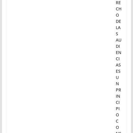
Y
CE
NS
UR
A;
EL
DE
RE
CH
O
DE
LA
S
AU
DI
EN
CI
AS
ES
U
N