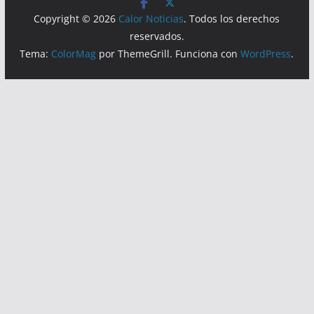
Lecturas hoy:
6096
Hoy:
3346
Copyright © 2026
Calor Noticias
. Todos los derechos
reservados.
Tema:
ColorMag
por ThemeGrill. Funciona con
WordPress
.