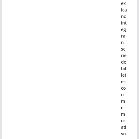
as
de
l
Fu
tb
ol
m
ex
ica
no
int
eg
ra
n
se
rie
de
bil
let
es
co