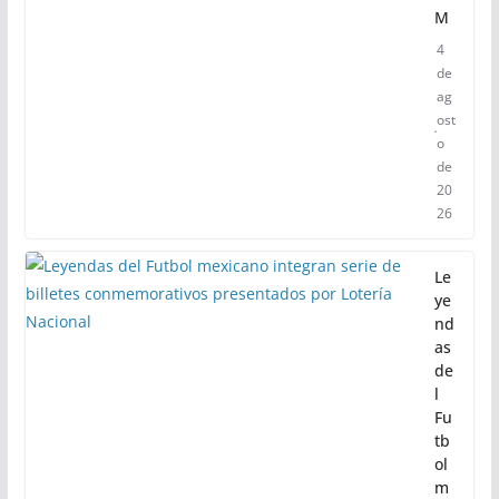
DI
A
SH
EI
N
BA
U
M
4
de
ag
ost
o
de
20
26
Le
ye
nd