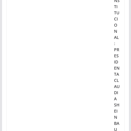
PR
IN
CI
PI
O
C
O
NS
TI
TU
CI
O
N
AL
:
PR
ES
ID
EN
TA
CL
AU