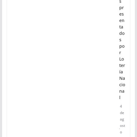
n
m
e
m
or
ati
vo
s
pr
es
en
ta
do
s
po
r
Lo
ter
ía
Na
cio