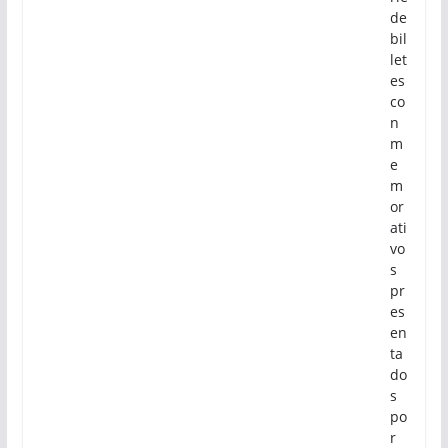
de
bil
let
es
co
n
m
e
m
or
ati
vo
s
pr
es
en
ta
do
s
po
r