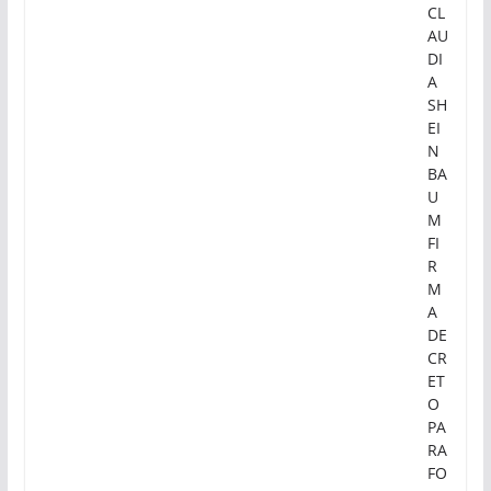
CL
AU
DI
A
SH
EI
N
BA
U
M
FI
R
M
A
DE
CR
ET
O
PA
RA
FO