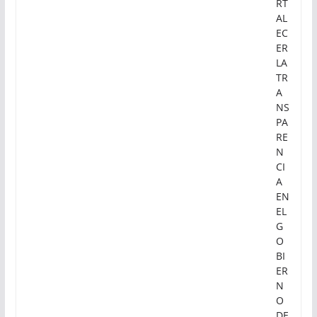
RT
AL
EC
ER
LA
TR
A
NS
PA
RE
N
CI
A
EN
EL
G
O
BI
ER
N
O
DE