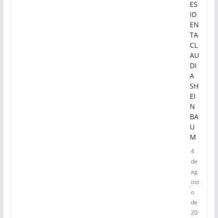
ES
ID
EN
TA
CL
AU
DI
A
SH
EI
N
BA
U
M
4
de
ag
ost
o
de
20