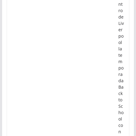
nt
ro
de
Liv
er
po
ol
la
te
m
po
ra
da
Ba
ck
to
Sc
ho
ol
co
n