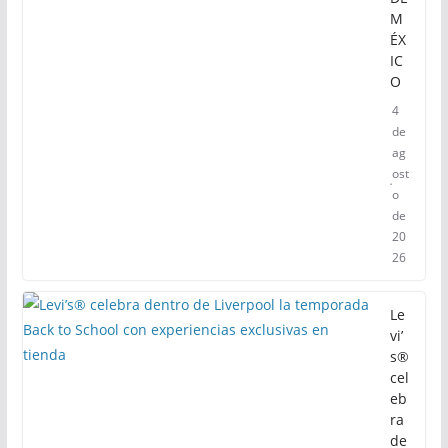
M
ÉX
IC
O
4
de
ag
ost
o
de
20
26
Le
vi’
s®
cel
eb
ra
de