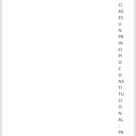
CI
AS
ES
U
N
PR
IN
CI
PI
O
C
O
NS
TI
TU
CI
O
N
AL
:
PR