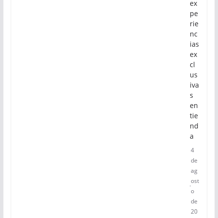
ex
pe
rie
nc
ias
ex
cl
us
iva
s
en
tie
nd
a
4
de
ag
ost
o
de
20