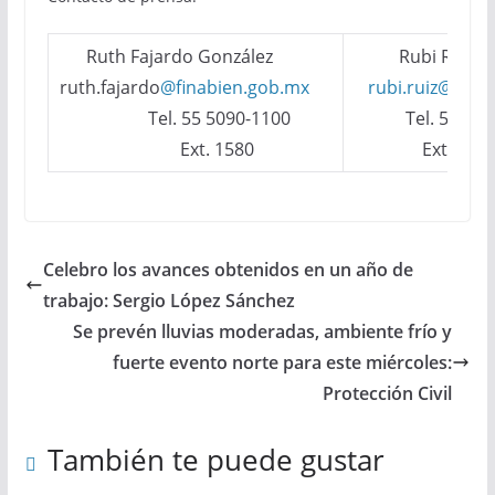
Ruth Fajardo González
Rubi Ruiz
ruth.fajardo
@finabien.gob.mx
rubi.ruiz@fina
Tel. 55 5090-1100
Tel. 55 5
Ext. 1580
Ext. 
Celebro los avances obtenidos en un año de
trabajo: Sergio López Sánchez
Se prevén lluvias moderadas, ambiente frío y
fuerte evento norte para este miércoles:
Protección Civil
También te puede gustar