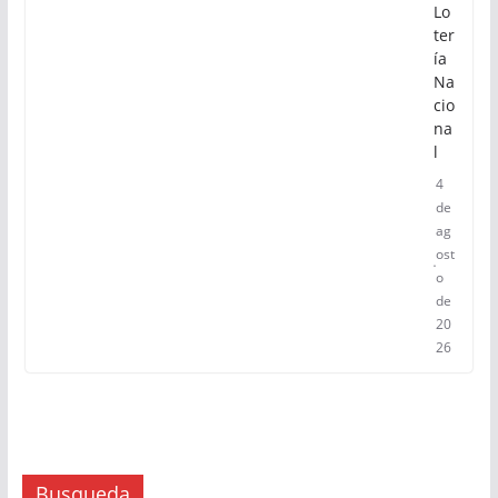
Lo
ter
ía
Na
cio
na
l
4
de
ag
ost
o
de
20
26
Busqueda