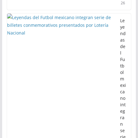
26
Le
ye
nd
as
de
l
Fu
tb
ol
m
exi
ca
no
int
eg
ra
n
se
rie