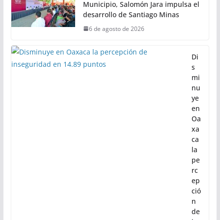
Municipio, Salomón Jara impulsa el
desarrollo de Santiago Minas
6 de agosto de 2026
Di
s
mi
nu
ye
en
Oa
xa
ca
la
pe
rc
ep
ció
n
de