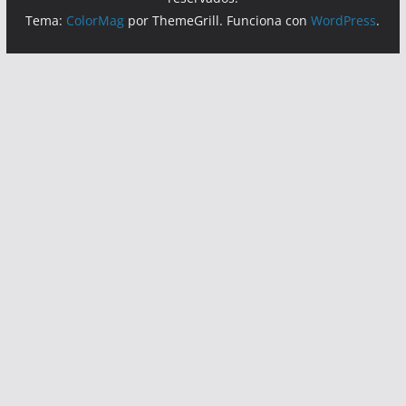
Tema:
ColorMag
por ThemeGrill. Funciona con
WordPress
.