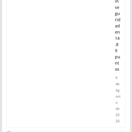
in
se
gu
rid
ad
en
14
.8
9
pu
nt
os
6
de
ag
ost
o
de
20
26