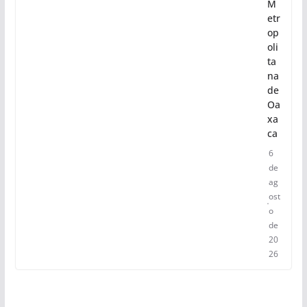
M
etr
op
oli
ta
na
de
Oa
xa
ca
6
de
ag
ost
o
de
20
26