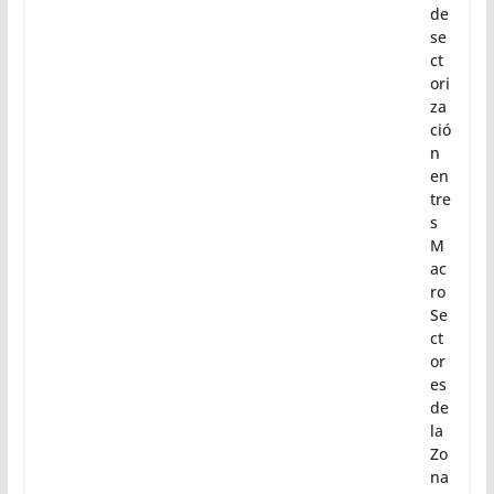
de
se
ct
ori
za
ció
n
en
tre
s
M
ac
ro
Se
ct
or
es
de
la
Zo
na