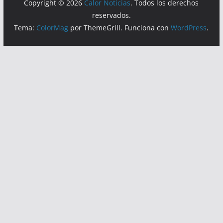
Hoy:
4490
Copyright © 2026
Calor Noticias
. Todos los derechos
reservados.
Tema:
ColorMag
por ThemeGrill. Funciona con
WordPress
.