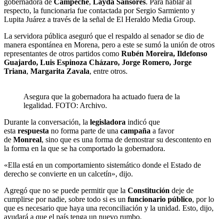
gobernadora de
Campeche
,
Layda
Sansores
. Para hablar al
respecto, la funcionaria fue contactada por Sergio Sarmiento y
Lupita Juárez a través de la señal de El Heraldo Media Group.
La servidora pública aseguró que el respaldo al senador se dio de
manera espontánea en Morena, pero a este se sumó la unión de otros
representantes de otros partidos como
Rubén Moreira, Ildefonso
Guajardo, Luis Espinoza Cházaro, Jorge Romero, Jorge
Triana
,
Margarita
Zavala
, entre otros.
Asegura que la gobernadora ha actuado fuera de la
legalidad. FOTO: Archivo.
Durante la conversación, la
legisladora
indicó que
esta
respuesta
no forma parte de una
campaña
a favor
de
Monreal
, sino que es una forma de demostrar su descontento en
la forma en la que se ha comportado la gobernadora.
«Ella está en un comportamiento sistemático donde el Estado de
derecho se convierte en un calcetín», dijo.
Agregó que no se puede permitir que la
Constitución
deje de
cumplirse por nadie, sobre todo si es un
funcionario
público
, por lo
que es necesario que haya una reconciliación y la unidad. Esto, dijo,
ayudará a que el país tenga un nuevo rumbo.