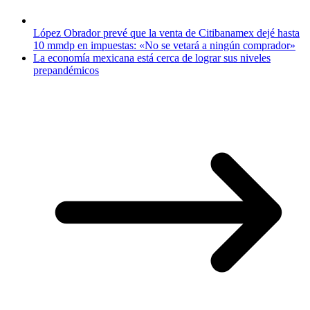
López Obrador prevé que la venta de Citibanamex dejé hasta
10 mmdp en impuestas: «No se vetará a ningún comprador»
La economía mexicana está cerca de lograr sus niveles
prepandémicos