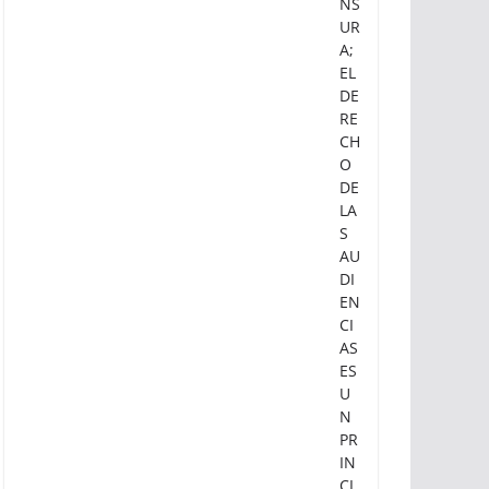
NS
UR
A;
EL
DE
RE
CH
O
DE
LA
S
AU
DI
EN
CI
AS
ES
U
N
PR
IN
CI