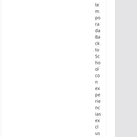
te
m
po
ra
da
Ba
ck
to
Sc
ho
ol
co
n
ex
pe
rie
nc
ias
ex
cl
us