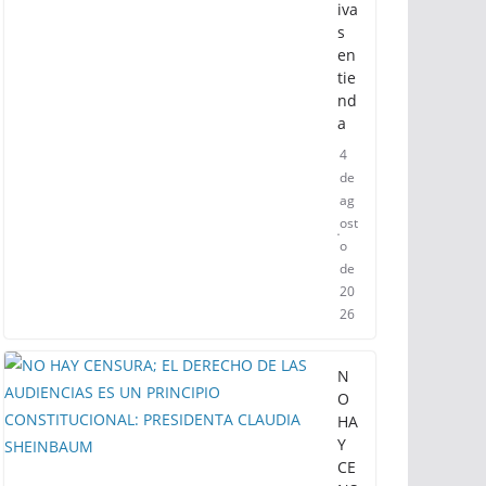
iva
s
en
tie
nd
a
4
de
ag
ost
o
de
20
26
N
O
HA
Y
CE