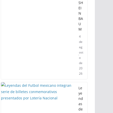
SH
EI
N
BA
U
M
4
de
ag
ost
o
de
20
26
Le
ye
nd
as
de