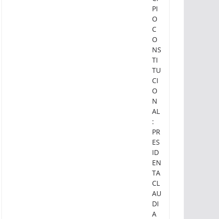
PI
O
C
O
NS
TI
TU
CI
O
N
AL
:
PR
ES
ID
EN
TA
CL
AU
DI
A