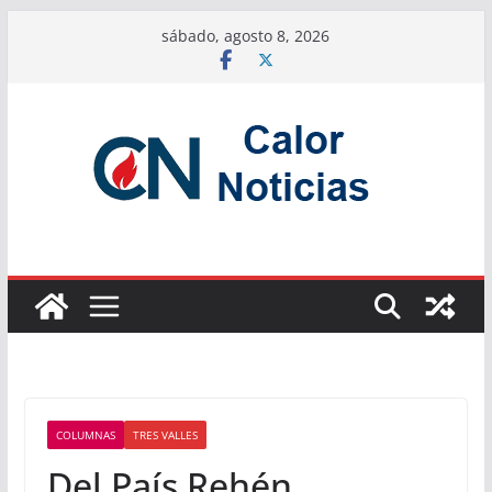
Saltar
sábado, agosto 8, 2026
al
contenido
COLUMNAS
TRES VALLES
Del País Rehén