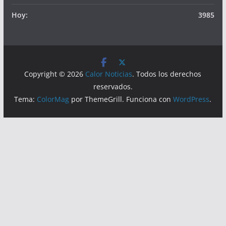
Hoy:
3985
Copyright © 2026
Calor Noticias
. Todos los derechos
reservados.
Tema:
ColorMag
por ThemeGrill. Funciona con
WordPress
.