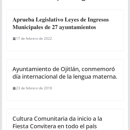
𝐀𝐩𝐫𝐮𝐞𝐛𝐚 𝐋𝐞𝐠𝐢𝐬𝐥𝐚𝐭𝐢𝐯𝐨 𝐋𝐞𝐲𝐞𝐬 𝐝𝐞 𝐈𝐧𝐠𝐫𝐞𝐬𝐨𝐬
𝐌𝐮𝐧𝐢𝐜𝐢𝐩𝐚𝐥𝐞𝐬 𝐝𝐞 𝟐𝟕 𝐚𝐲𝐮𝐧𝐭𝐚𝐦𝐢𝐞𝐧𝐭𝐨𝐬
17 de febrero de 2022
Ayuntamiento de Ojitlán, conmemoró
día internacional de la lengua materna.
23 de febrero de 2018
Cultura Comunitaria da inicio a la
Fiesta Convitera en todo el país