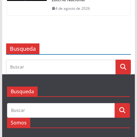
CLAUDIA SHEINBAUM
4 de agosto de 2026
Leyendas del Futbol mexicano
integran serie de billetes
conmemorativos presentados por
Lotería Nacional
4 de agosto de 2026
Busqueda