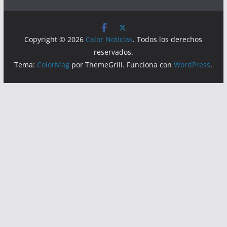
Visitas
Lecturas hoy:
6943
Hoy:
3583
Copyright © 2026
Calor Noticias
. Todos los derechos
reservados.
Tema:
ColorMag
por ThemeGrill. Funciona con
WordPress
.