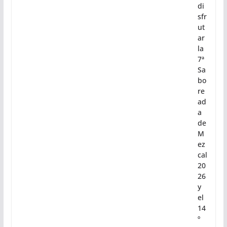
di
sfr
ut
ar
la
7ª
Sa
bo
re
ad
a
de
M
ez
cal
20
26
y
el
14
º