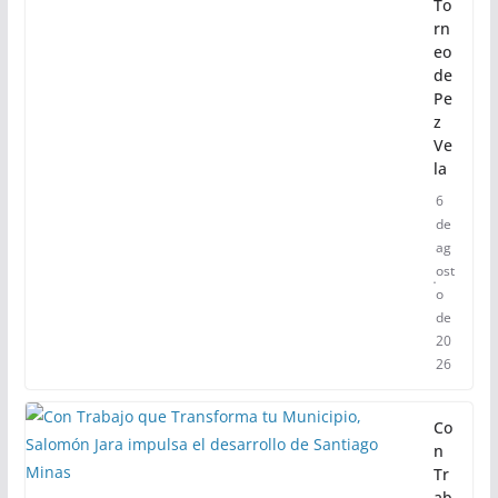
To
rn
eo
de
Pe
z
Ve
la
6
de
ag
ost
o
de
20
26
Co
n
Tr
ab