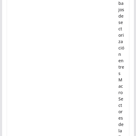
ba
jos
de
se
ct
ori
za
ció
n
en
tre
s
M
ac
ro
Se
ct
or
es
de
la