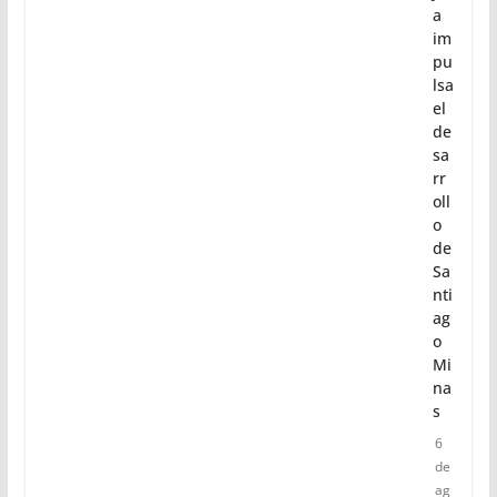
a
im
pu
lsa
el
de
sa
rr
oll
o
de
Sa
nti
ag
o
Mi
na
s
6
de
ag