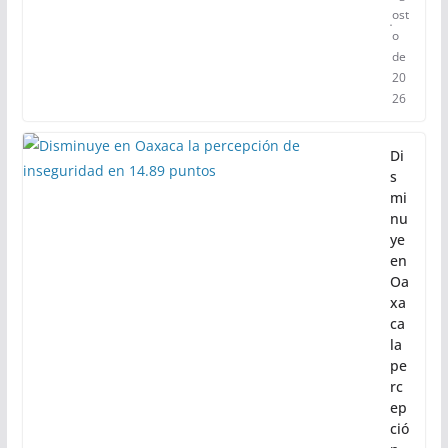
ost
o
de
20
26
Di
s
mi
nu
ye
en
Oa
xa
ca
la
pe
rc
ep
ció