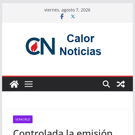
Saltar
viernes, agosto 7, 2026
al
contenido
VERACRUZ
Controlada la emisión