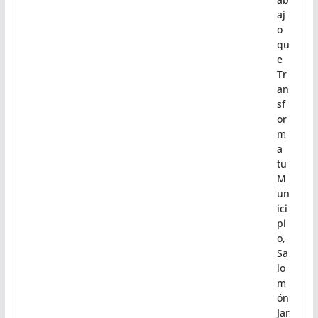
aj
o
qu
e
Tr
an
sf
or
m
a
tu
M
un
ici
pi
o,
Sa
lo
m
ón
Jar