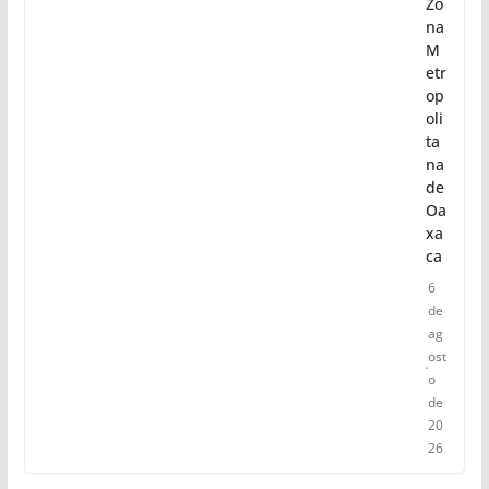
Zo
na
M
etr
op
oli
ta
na
de
Oa
xa
ca
6
de
ag
ost
o
de
20
26