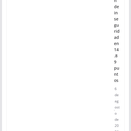
n
de
in
se
gu
rid
ad
en
14
.8
9
pu
nt
os
6
de
ag
ost
o
de
20