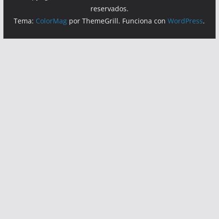
Hoy:
1467
Copyright © 2026
Calor Noticias
. Todos los derechos
reservados.
Tema:
ColorMag
por ThemeGrill. Funciona con
WordPress
.