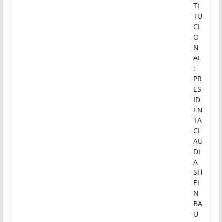
TI
TU
CI
O
N
AL
:
PR
ES
ID
EN
TA
CL
AU
DI
A
SH
EI
N
BA
U