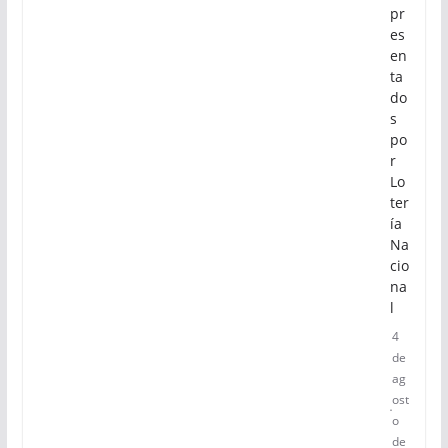
pr
es
en
ta
do
s
po
r
Lo
ter
ía
Na
cio
na
l
4
de
ag
ost
o
de