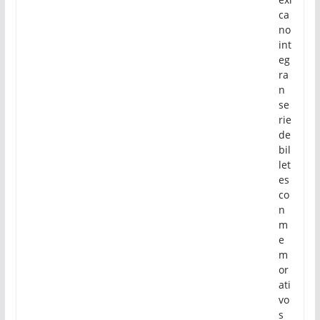
ca
no
int
eg
ra
n
se
rie
de
bil
let
es
co
n
m
e
m
or
ati
vo
s