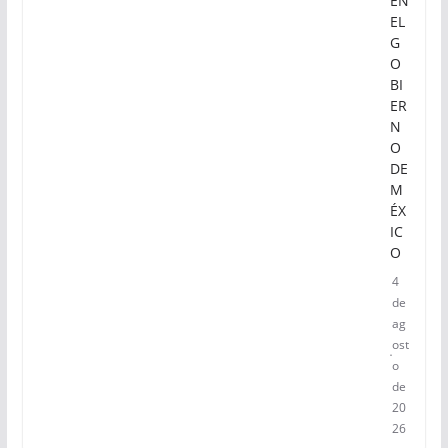
EN
EL
G
O
BI
ER
N
O
DE
M
ÉX
IC
O
4
de
ag
ost
o
de
20
26