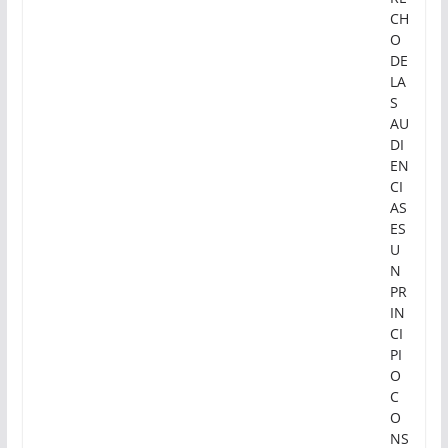
CH
O
DE
LA
S
AU
DI
EN
CI
AS
ES
U
N
PR
IN
CI
PI
O
C
O
NS