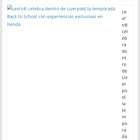
Le
vi’
s®
cel
eb
ra
de
nt
ro
de
Liv
er
po
ol
la
te
m
po
ra
da