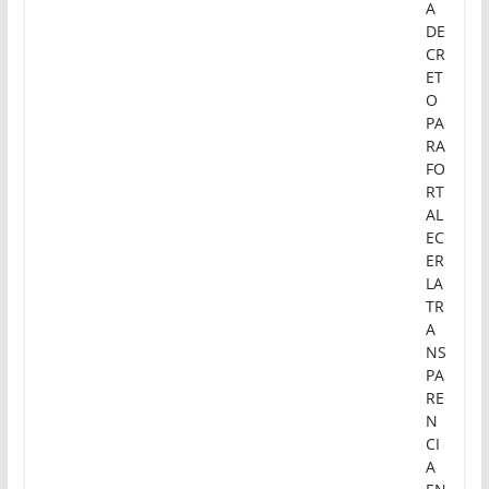
A
DE
CR
ET
O
PA
RA
FO
RT
AL
EC
ER
LA
TR
A
NS
PA
RE
N
CI
A