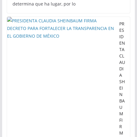
determina que ha lugar, por lo
PR
ES
ID
EN
TA
CL
AU
DI
A
SH
EI
N
BA
U
M
FI
R
M