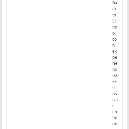
Ba
ck
to
Sc
ho
ol
co
n
ex
pe
rie
nc
ias
ex
cl
us
iva
s
en
tie
nd