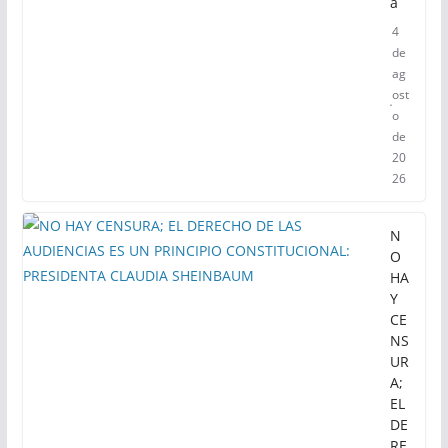
a
4
de
ag
ost
o
de
20
26
N
O
HA
Y
CE
NS
UR
A;
EL
DE
RE