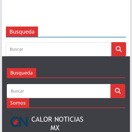
Invertirá Ceabien 150 mdp para
concluir trabajos de sectorización
en tres Macro Sectores de la Zona
Metropolitana de Oaxaca
6 de agosto de 2026
Busqueda
Busqueda