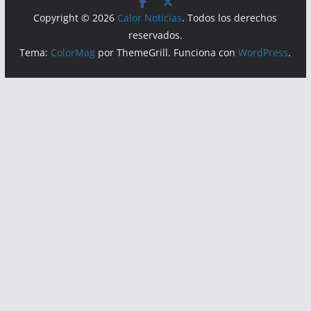
Lecturas hoy:
2384
Hoy:
1268
Copyright © 2026
Calor Noticias
. Todos los derechos
reservados.
Tema:
ColorMag
por ThemeGrill. Funciona con
WordPress
.