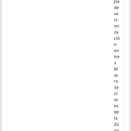
jos
de
se
ct
ori
za
ció
n
en
tre
s
M
ac
ro
Se
ct
or
es
de
la
Zo
na