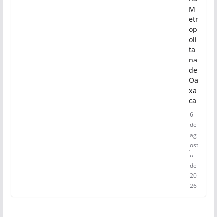
M
etr
op
oli
ta
na
de
Oa
xa
ca
6
de
ag
ost
o
de
20
26