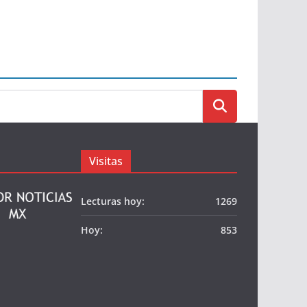
Visitas
Lecturas hoy:
1269
Hoy:
853