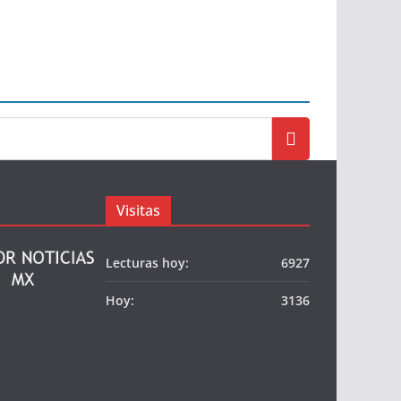
Visitas
Lecturas hoy:
6927
Hoy:
3136