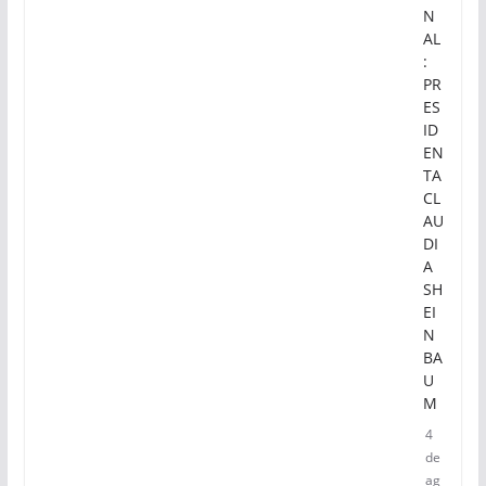
N
AL
:
PR
ES
ID
EN
TA
CL
AU
DI
A
SH
EI
N
BA
U
M
4
de
ag