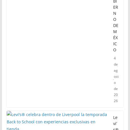
BI
ER
N
O
DE
M
ÉX
IC
O
4
de
ag
ost
o
de
20
26
Le
vi’
s®