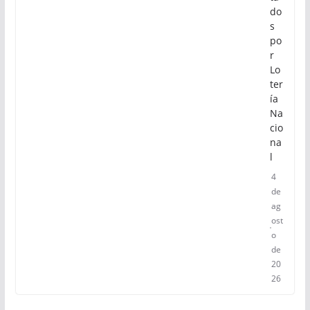
do
s
po
r
Lo
ter
ía
Na
cio
na
l
4
de
ag
ost
o
de
20
26