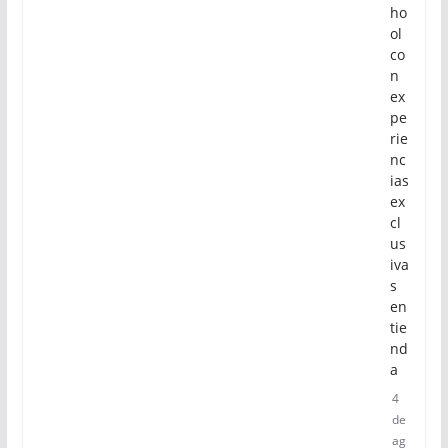
ho
ol
co
n
ex
pe
rie
nc
ias
ex
cl
us
iva
s
en
tie
nd
a
4
de
ag