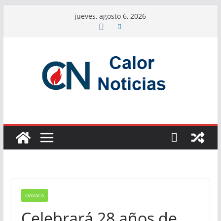
Saltar
jueves, agosto 6, 2026
al
contenido
OAXACA
Celebrará 28 años de