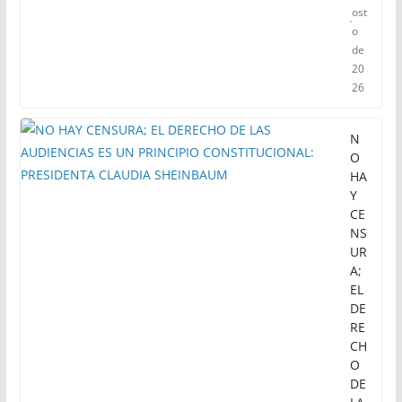
ost
o
de
20
26
N
O
HA
Y
CE
NS
UR
A;
EL
DE
RE
CH
O
DE