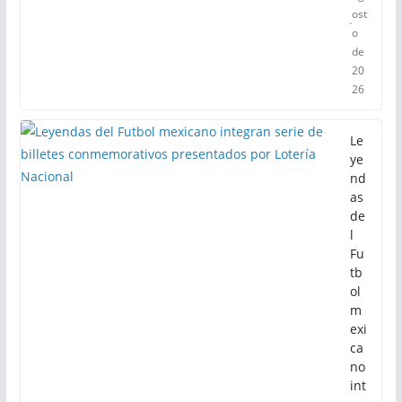
ost
o
de
20
26
Le
ye
nd
as
de
l
Fu
tb
ol
m
exi
ca
no
int