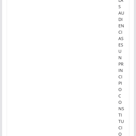
LA
S
AU
DI
EN
CI
AS
ES
U
N
PR
IN
CI
PI
O
C
O
NS
TI
TU
CI
O