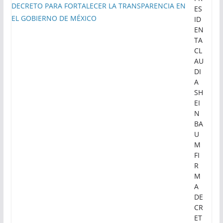
ES
ID
EN
TA
CL
AU
DI
A
SH
EI
N
BA
U
M
FI
R
M
A
DE
CR
ET