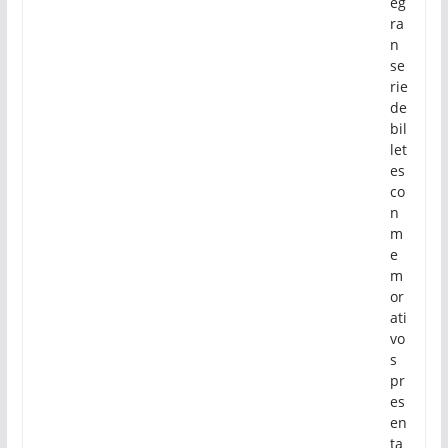
eg
ra
n
se
rie
de
bil
let
es
co
n
m
e
m
or
ati
vo
s
pr
es
en
ta