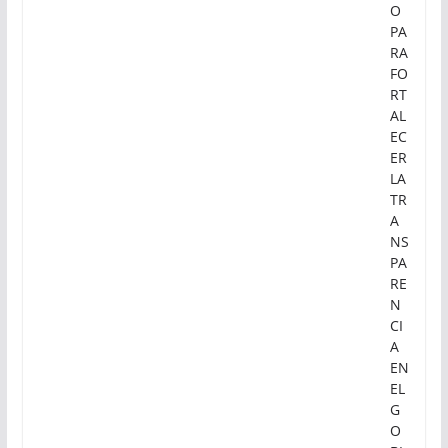
O
PA
RA
FO
RT
AL
EC
ER
LA
TR
A
NS
PA
RE
N
CI
A
EN
EL
G
O