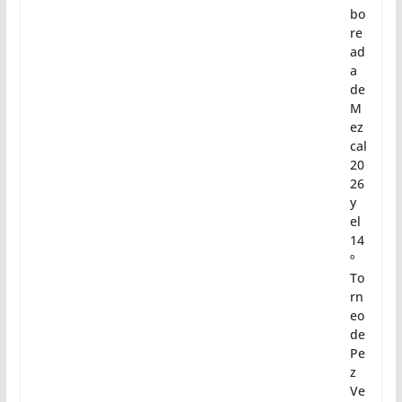
bo
re
ad
a
de
M
ez
cal
20
26
y
el
14
º
To
rn
eo
de
Pe
z
Ve