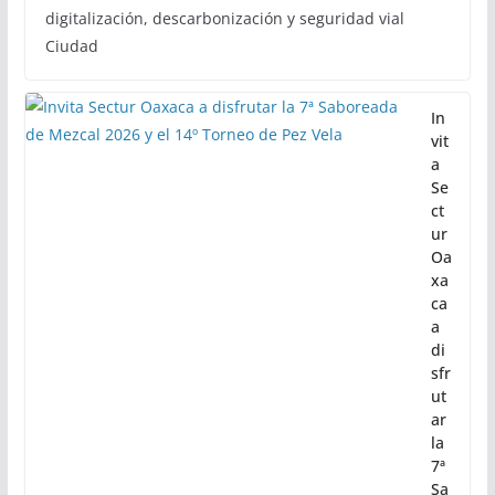
digitalización, descarbonización y seguridad vial
Ciudad
In
vit
a
Se
ct
ur
Oa
xa
ca
a
di
sfr
ut
ar
la
7ª
Sa