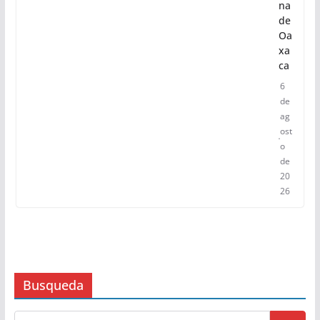
na
de
Oa
xa
ca
6
de
ag
ost
o
de
20
26
Busqueda