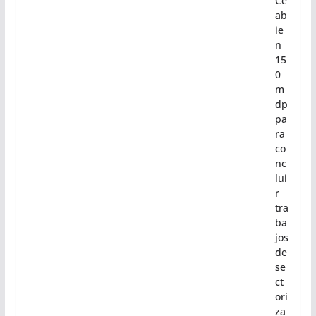
Ce
ab
ie
n
15
0
m
dp
pa
ra
co
nc
lui
r
tra
ba
jos
de
se
ct
ori
za