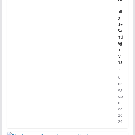
rr
oll
o
de
Sa
nti
ag
o
Mi
na
s
6
de
ag
ost
o
de
20
26