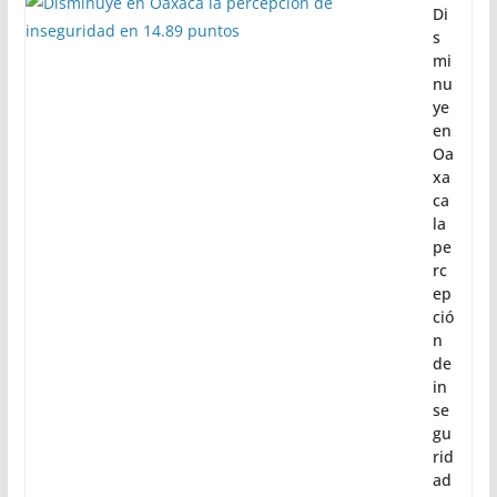
Di
s
mi
nu
ye
en
Oa
xa
ca
la
pe
rc
ep
ció
n
de
in
se
gu
rid
ad