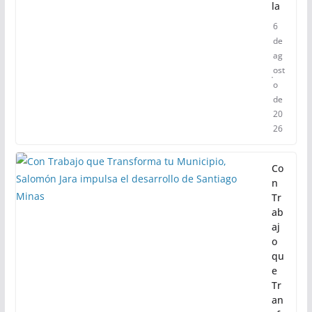
la
6
de
ag
ost
o
de
20
26
Co
n
Tr
ab
aj
o
qu
e
Tr
an