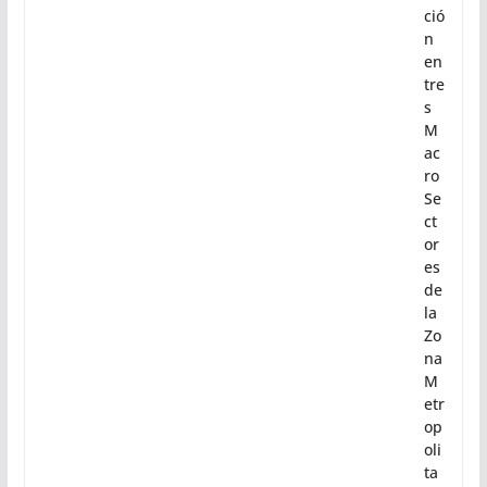
ció
n
en
tre
s
M
ac
ro
Se
ct
or
es
de
la
Zo
na
M
etr
op
oli
ta