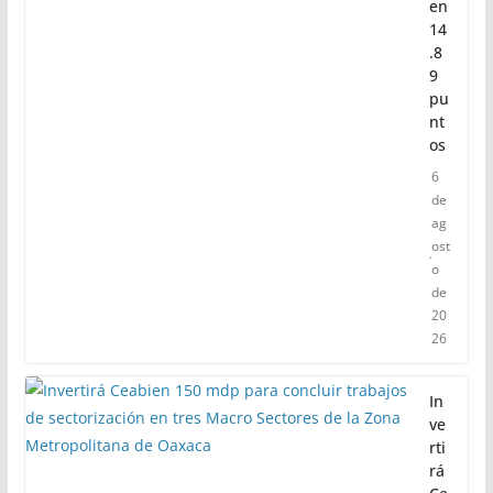
en
14
.8
9
pu
nt
os
6
de
ag
ost
o
de
20
26
In
ve
rti
rá