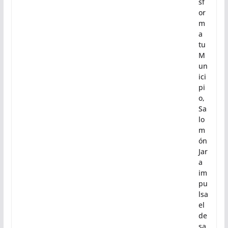
sf
or
m
a
tu
M
un
ici
pi
o,
Sa
lo
m
ón
Jar
a
im
pu
lsa
el
de
sa