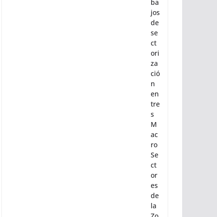
ra
co
nc
lui
r
tra
ba
jos
de
se
ct
ori
za
ció
n
en
tre
s
M
ac
ro
Se