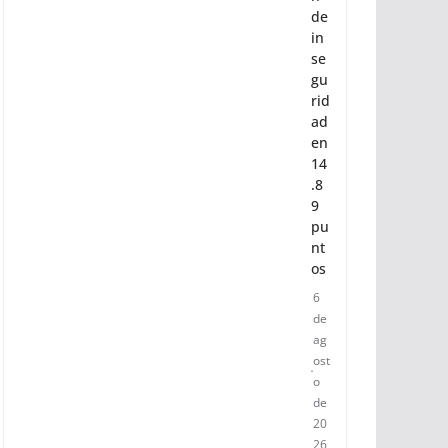
la
pe
rc
ep
ció
n
de
in
se
gu
rid
ad
en
14
.8
9
pu
nt
os
6
de