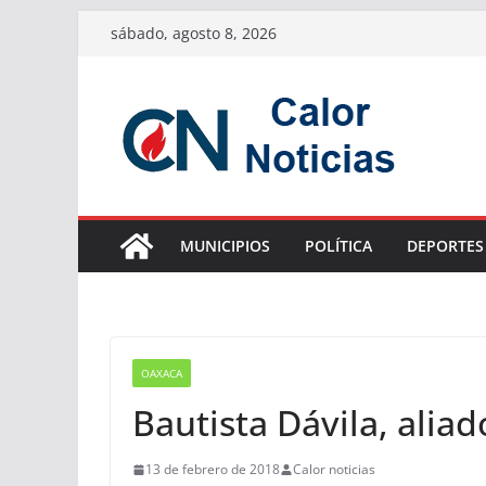
Saltar
sábado, agosto 8, 2026
al
contenido
MUNICIPIOS
POLÍTICA
DEPORTES
OAXACA
Bautista Dávila, aliad
13 de febrero de 2018
Calor noticias