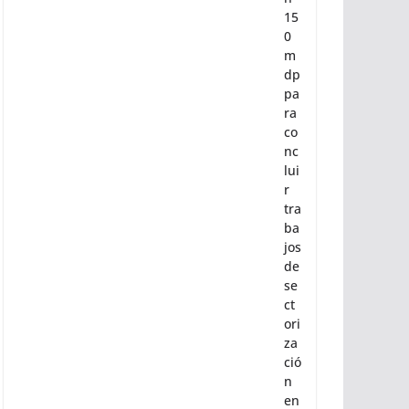
15
0
m
dp
pa
ra
co
nc
lui
r
tra
ba
jos
de
se
ct
ori
za
ció
n
en