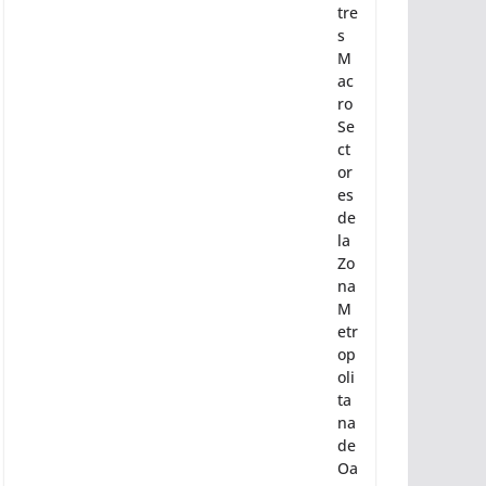
tre
s
M
ac
ro
Se
ct
or
es
de
la
Zo
na
M
etr
op
oli
ta
na
de
Oa