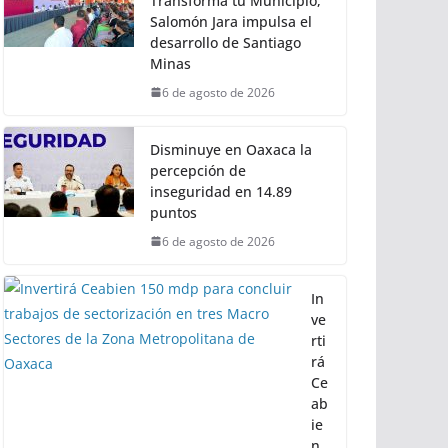
Transforma tu Municipio,
Salomón Jara impulsa el
desarrollo de Santiago
Minas
6 de agosto de 2026
Disminuye en Oaxaca la
percepción de
inseguridad en 14.89
puntos
6 de agosto de 2026
In
ve
rti
rá
Ce
ab
ie
n