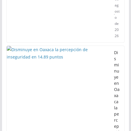
ag
ost
o
de
20
26
Di
s
mi
nu
ye
en
Oa
xa
ca
la
pe
rc
ep