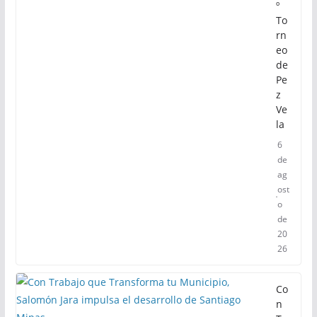
º
To
rn
eo
de
Pe
z
Ve
la
6
de
ag
ost
o
de
20
26
Co
n