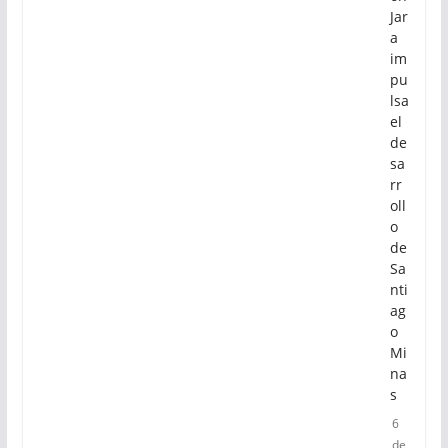
Jar
a
im
pu
lsa
el
de
sa
rr
oll
o
de
Sa
nti
ag
o
Mi
na
s
6
de