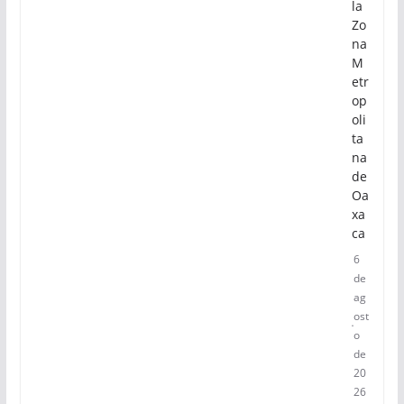
la
Zo
na
M
etr
op
oli
ta
na
de
Oa
xa
ca
6
de
ag
ost
o
de
20
26