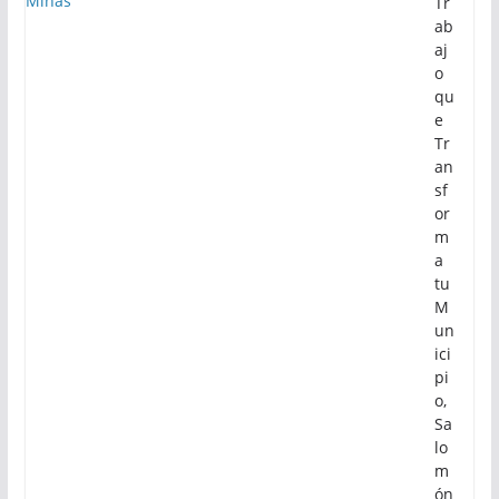
Tr
ab
aj
o
qu
e
Tr
an
sf
or
m
a
tu
M
un
ici
pi
o,
Sa
lo
m
ón