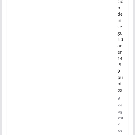
ció
n
de
in
se
gu
rid
ad
en
14
.8
9
pu
nt
os
6
de
ag
ost
o
de