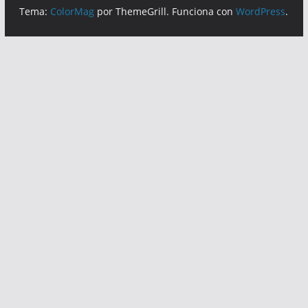
Tema:
ColorMag
por ThemeGrill. Funciona con
WordPress
.