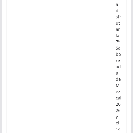
a
di
sfr
ut
ar
la
7ª
Sa
bo
re
ad
a
de
M
ez
cal
20
26
y
el
14