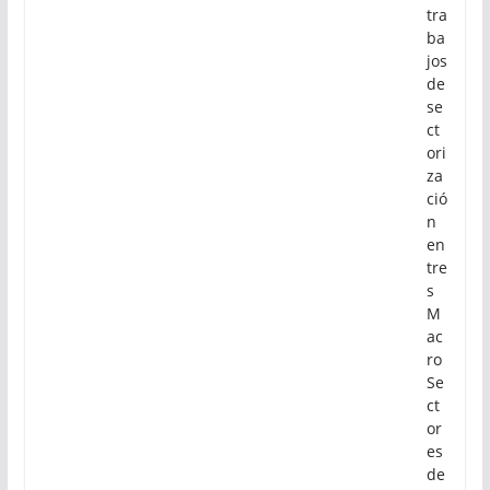
tra
ba
jos
de
se
ct
ori
za
ció
n
en
tre
s
M
ac
ro
Se
ct
or
es
de