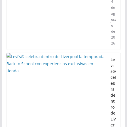
4
de
ag
ost
o
de
20
26
Le
vi’
s®
cel
eb
ra
de
nt
ro
de
Liv
er