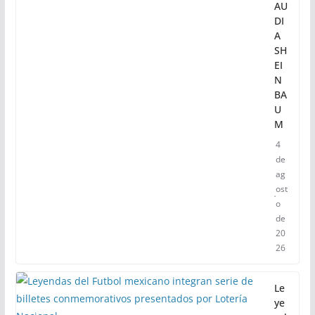
AU
DI
A
SH
EI
N
BA
U
M
4
de
ag
ost
o
de
20
26
Le
ye