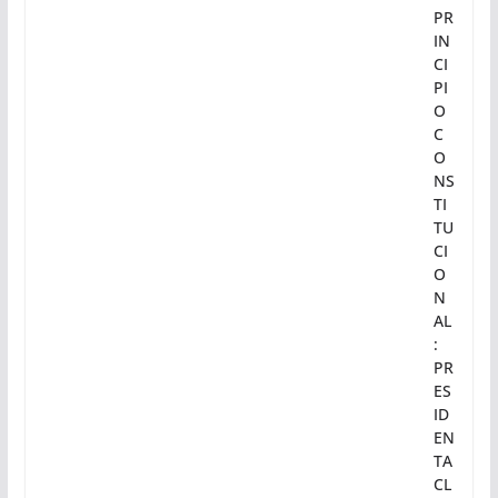
PR
IN
CI
PI
O
C
O
NS
TI
TU
CI
O
N
AL
:
PR
ES
ID
EN
TA
CL