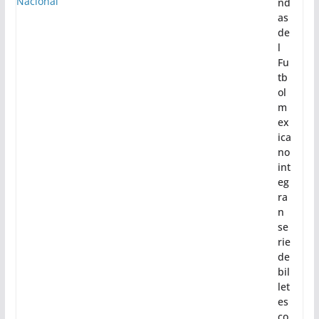
nd
as
de
l
Fu
tb
ol
m
ex
ica
no
int
eg
ra
n
se
rie
de
bil
let
es
co