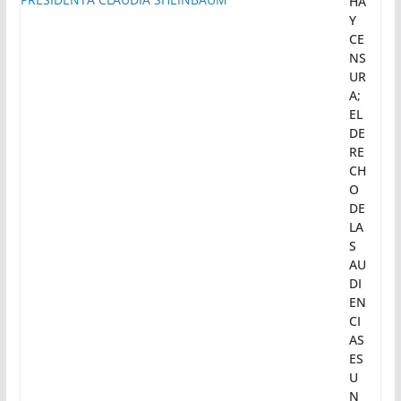
HA
Y
CE
NS
UR
A;
EL
DE
RE
CH
O
DE
LA
S
AU
DI
EN
CI
AS
ES
U
N