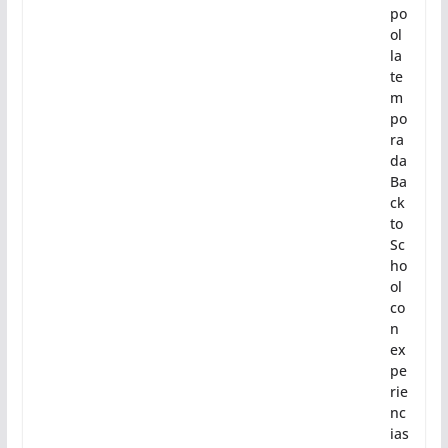
po
ol
la
te
m
po
ra
da
Ba
ck
to
Sc
ho
ol
co
n
ex
pe
rie
nc
ias