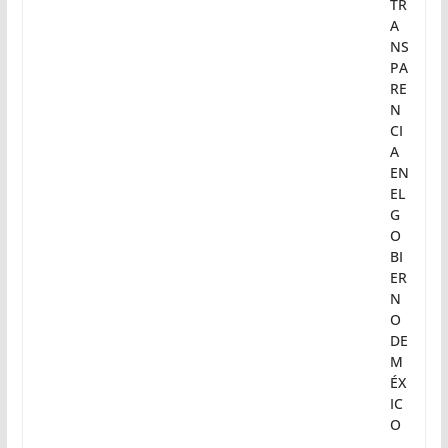
TR
A
NS
PA
RE
N
CI
A
EN
EL
G
O
BI
ER
N
O
DE
M
ÉX
IC
O