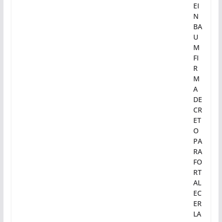
EI
N
BA
U
M
FI
R
M
A
DE
CR
ET
O
PA
RA
FO
RT
AL
EC
ER
LA