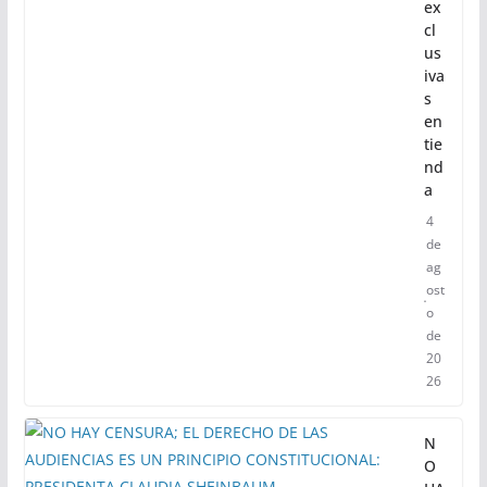
ex
cl
us
iva
s
en
tie
nd
a
4
de
ag
ost
o
de
20
26
N
O