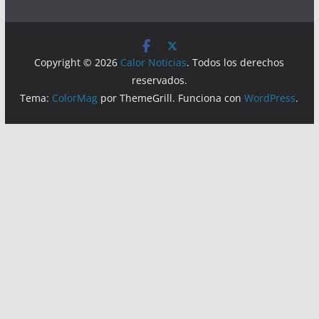
Visitas
Lecturas hoy:
199
Hoy:
144
Copyright © 2026
Calor Noticias
. Todos los derechos
reservados.
Tema:
ColorMag
por ThemeGrill. Funciona con
WordPress
.