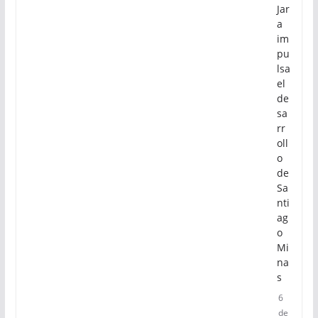
Jar
a
im
pu
lsa
el
de
sa
rr
oll
o
de
Sa
nti
ag
o
Mi
na
s
6
de