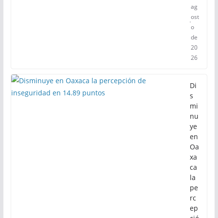
ag
ost
o
de
20
26
Di
s
mi
nu
ye
en
Oa
xa
ca
la
pe
rc
ep