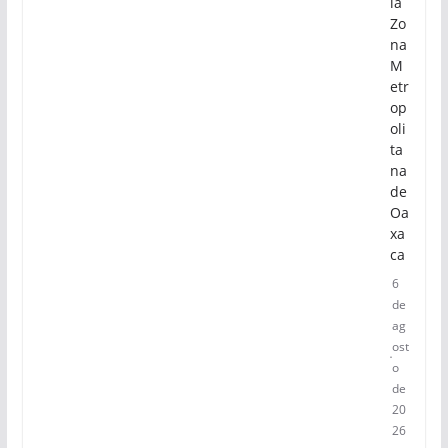
la
Zo
na
M
etr
op
oli
ta
na
de
Oa
xa
ca
6
de
ag
ost
o
de
20
26