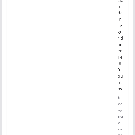
ció
n
de
in
se
gu
rid
ad
en
14
.8
9
pu
nt
os
6
de
ag
ost
o
de