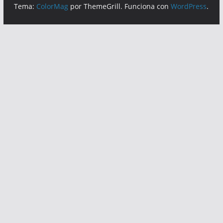
Tema:
ColorMag
por ThemeGrill. Funciona con
WordPress
.