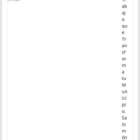
ab
aj
o
qu
e
Tr
an
sf
or
m
a
tu
M
un
ici
pi
o,
Sa
lo
m
ón