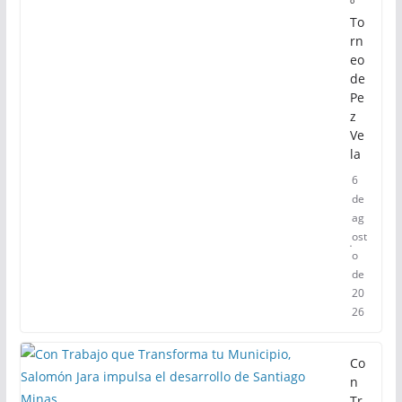
º
To
rn
eo
de
Pe
z
Ve
la
6
de
ag
ost
o
de
20
26
Co
n
Tr