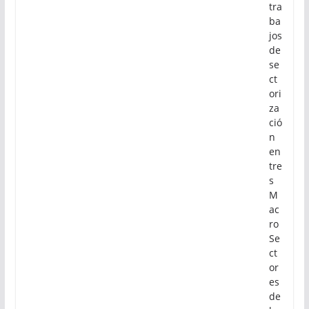
tra
ba
jos
de
se
ct
ori
za
ció
n
en
tre
s
M
ac
ro
Se
ct
or
es
de