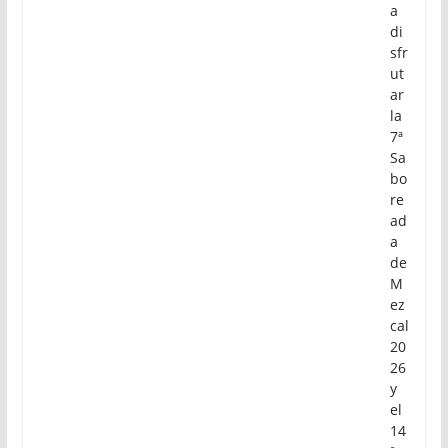
a
di
sfr
ut
ar
la
7ª
Sa
bo
re
ad
a
de
M
ez
cal
20
26
y
el
14