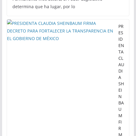
determina que ha lugar, por lo
PR
ES
ID
EN
TA
CL
AU
DI
A
SH
EI
N
BA
U
M
FI
R
M