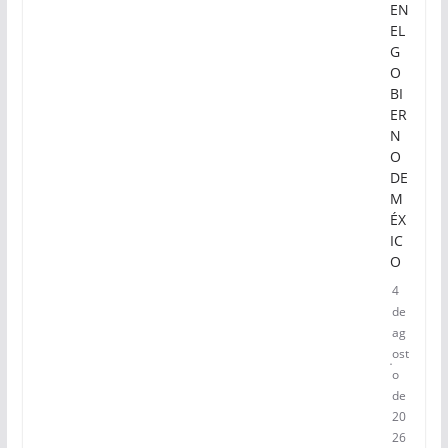
EN
EL
G
O
BI
ER
N
O
DE
M
ÉX
IC
O
4
de
ag
ost
o
de
20
26