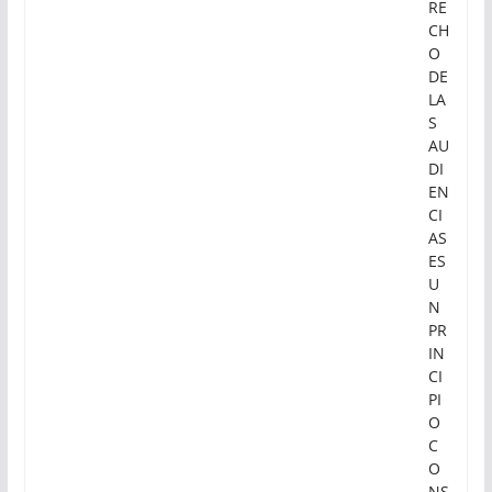
RE
CH
O
DE
LA
S
AU
DI
EN
CI
AS
ES
U
N
PR
IN
CI
PI
O
C
O
NS