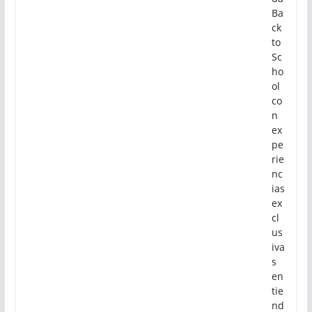
Ba
ck
to
Sc
ho
ol
co
n
ex
pe
rie
nc
ias
ex
cl
us
iva
s
en
tie
nd