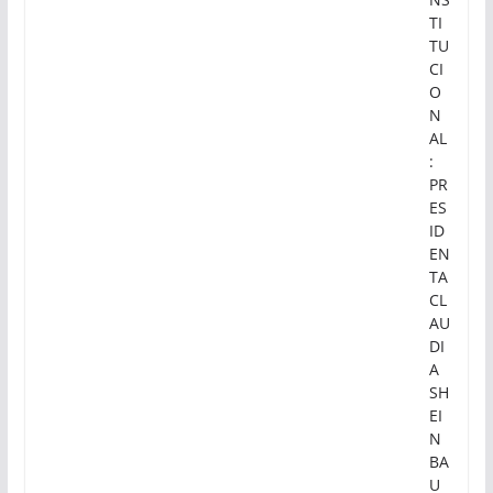
TI
TU
CI
O
N
AL
:
PR
ES
ID
EN
TA
CL
AU
DI
A
SH
EI
N
BA
U