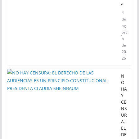
a
4
de
ag
ost
o
de
20
26
N
O
HA
Y
CE
NS
UR
A;
EL
DE