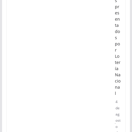
s
pr
es
en
ta
do
s
po
r
Lo
ter
ía
Na
cio
na
l
4
de
ag
ost
o