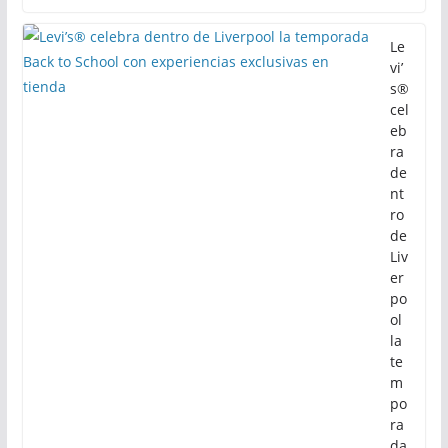
Le
vi’
s®
cel
eb
ra
de
nt
ro
de
Liv
er
po
ol
la
te
m
po
ra
da