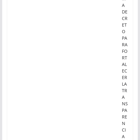
A
DE
CR
ET
O
PA
RA
FO
RT
AL
EC
ER
LA
TR
A
NS
PA
RE
N
CI
A