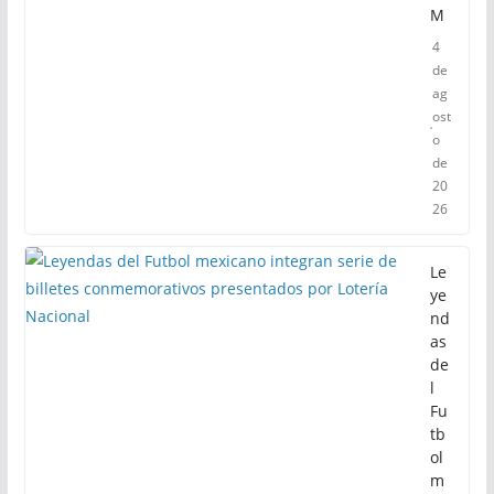
M
4
de
ag
ost
o
de
20
26
Le
ye
nd
as
de
l
Fu
tb
ol
m