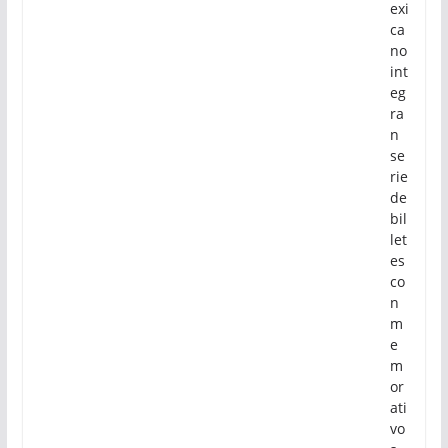
exi
ca
no
int
eg
ra
n
se
rie
de
bil
let
es
co
n
m
e
m
or
ati
vo