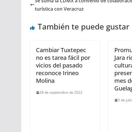
Se suma la CDMX a convenio de colaboraci
turística con Veracruz
También te puede gustar
Cambiar Tuxtepec
Promu
no es tarea fácil por
Jara r
vicios del pasado
cultur
reconoce Irineo
presen
Molina
mes de
Guela
28 de septiembre de 2022
5 de jul