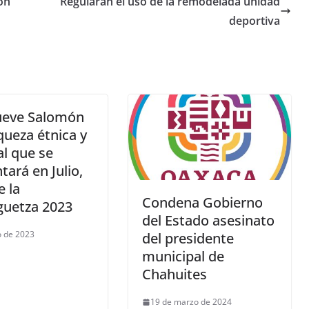
ón
Regularán el uso de la remodelada unidad
deportiva
eve Salomón
iqueza étnica y
al que se
tará en Julio,
 la
Condena Gobierno
guetza 2023
del Estado asesinato
io de 2023
del presidente
municipal de
Chahuites
19 de marzo de 2024