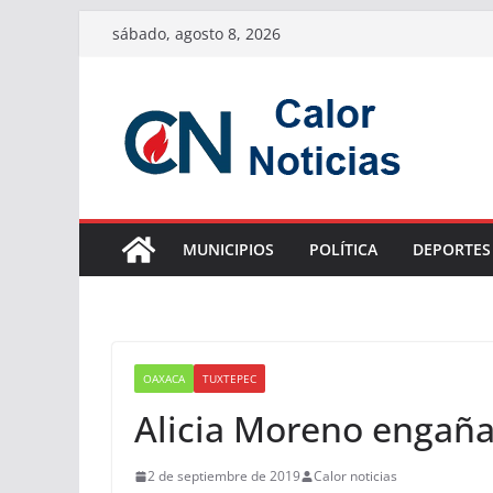
Saltar
sábado, agosto 8, 2026
al
contenido
MUNICIPIOS
POLÍTICA
DEPORTES
OAXACA
TUXTEPEC
Alicia Moreno engaña 
2 de septiembre de 2019
Calor noticias