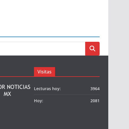
Visitas
Lecturas hoy:
3964
Hoy:
2081