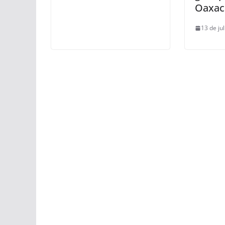
Oaxac
13 de ju