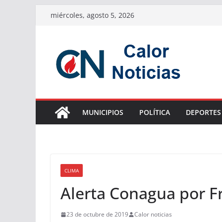
Saltar
miércoles, agosto 5, 2026
al
contenido
MUNICIPIOS
POLÍTICA
DEPORTES
CLIMA
Alerta Conagua por Fr
23 de octubre de 2019
Calor noticias