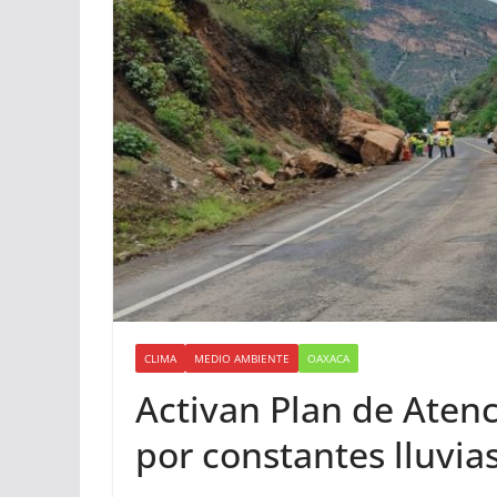
CLIMA
MEDIO AMBIENTE
OAXACA
Activan Plan de Aten
por constantes lluvia