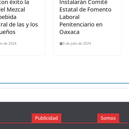
con éxito la
Instalarán Comité
del Mezcal
Estatal de Fomento
bebida
Laboral
ral de las y los
Penitenciario en
ueños
Oaxaca
lio de 2024
6 de julio de 2024
Publicidad
Somos