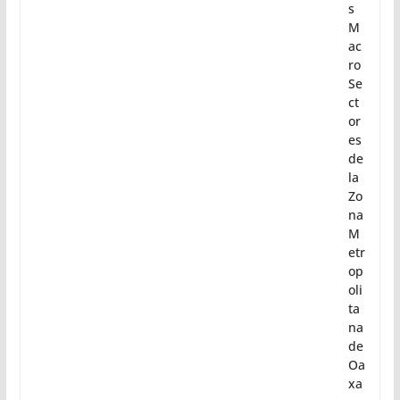
s
M
ac
ro
Se
ct
or
es
de
la
Zo
na
M
etr
op
oli
ta
na
de
Oa
xa