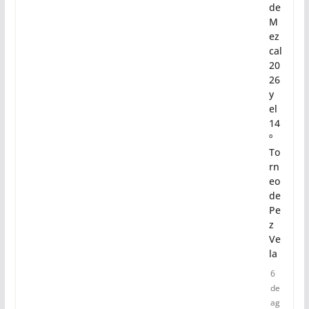
de
M
ez
cal
20
26
y
el
14
º
To
rn
eo
de
Pe
z
Ve
la
6
de
ag