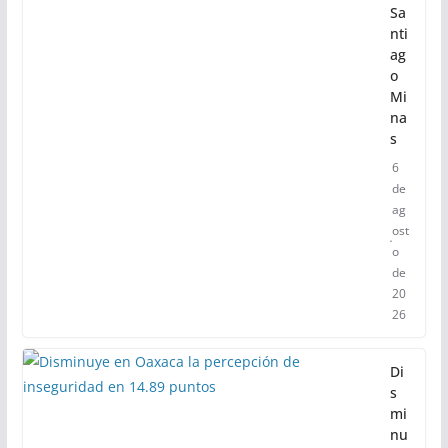
Sa
nti
ag
o
Mi
na
s
6
de
ag
ost
o
de
20
26
Di
s
mi
nu