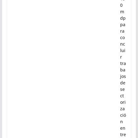
0
m
dp
pa
ra
co
nc
lui
r
tra
ba
jos
de
se
ct
ori
za
ció
n
en
tre