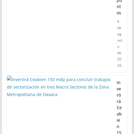
pu
nt
os
6
de
ag
ost
o
de
20
26
In
ve
rti
rá
Ce
ab
ie
n
15