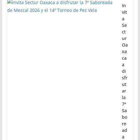
In
vit
a
Se
ct
ur
Oa
xa
ca
a
di
sfr
ut
ar
la
7ª
Sa
bo
re
ad
a