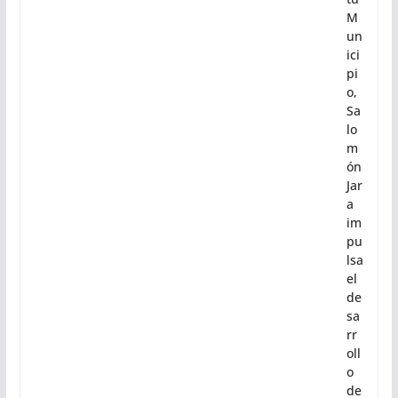
M
un
ici
pi
o,
Sa
lo
m
ón
Jar
a
im
pu
lsa
el
de
sa
rr
oll
o
de