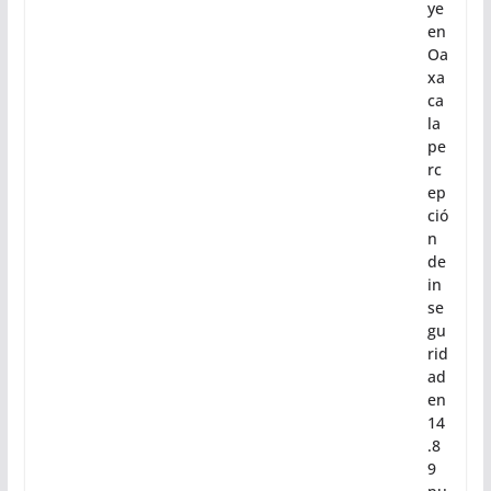
ye
en
Oa
xa
ca
la
pe
rc
ep
ció
n
de
in
se
gu
rid
ad
en
14
.8
9