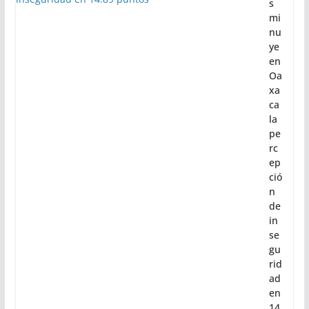
Con Trabajo que Transforma tu
Municipio, Salomón Jara impulsa el
desarrollo de Santiago Minas
6 de agosto de 2026
Di
s
mi
nu
ye
en
Oa
xa
ca
la
pe
rc
ep
ció
n