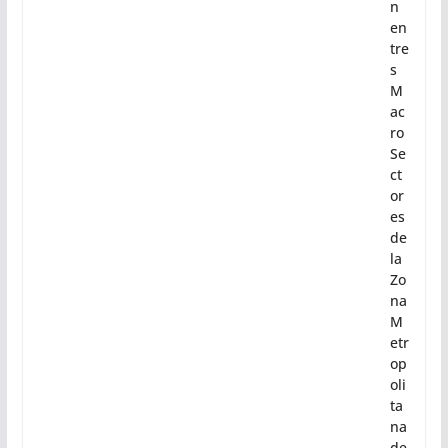
jos
de
se
ct
ori
za
ció
n
en
tre
s
M
ac
ro
Se
ct
or
es
de
la
Zo