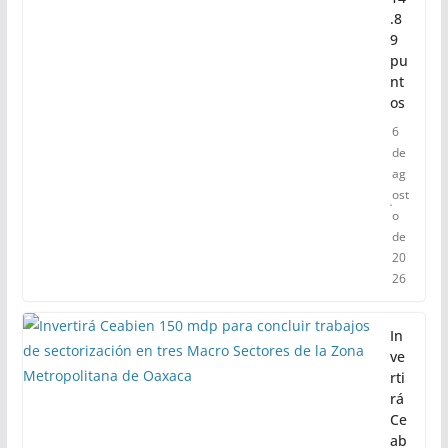
de
in
se
gu
rid
ad
en
14
.8
9
pu
nt
os
6
de
ag
ost
o
de
20
26