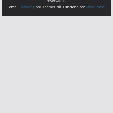
reservados.
Tema:
ColorMag
por ThemeGrill. Funciona con
WordPress
.