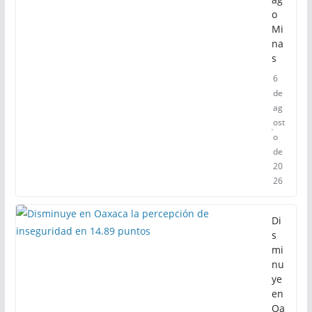
o
Mi
na
s
6
de
ag
ost
o
de
20
26
Di
s
mi
nu
ye
en
Oa