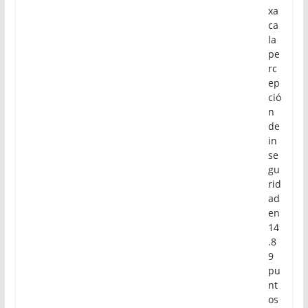
xa
ca
la
pe
rc
ep
ció
n
de
in
se
gu
rid
ad
en
14
.8
9
pu
nt
os