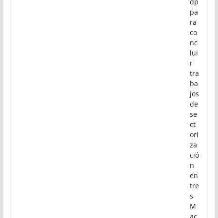
dp
pa
ra
co
nc
lui
r
tra
ba
jos
de
se
ct
ori
za
ció
n
en
tre
s
M
ac