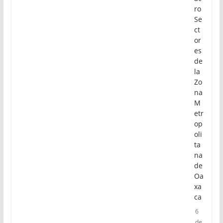
ro
Se
ct
or
es
de
la
Zo
na
M
etr
op
oli
ta
na
de
Oa
xa
ca
6
de