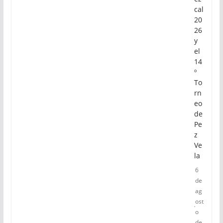
cal
20
26
y
el
14
º
To
rn
eo
de
Pe
z
Ve
la
6
de
ag
ost
o
de