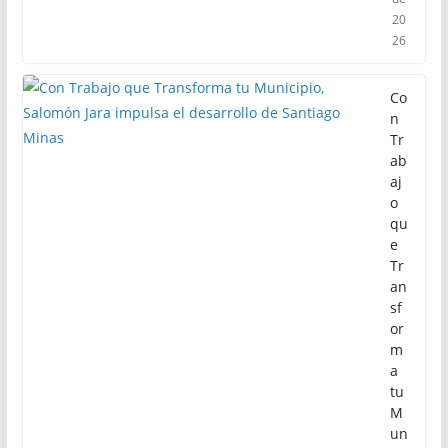
20
26
Co
n
Tr
ab
aj
o
qu
e
Tr
an
sf
or
m
a
tu
M
un