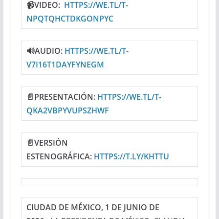
📹VIDEO:
HTTPS://WE.TL/T-
NPQTQHCTDKGONPYC
🔊AUDIO:
HTTPS://WE.TL/T-
V7I16T1DAYFYNEGM
📄PRESENTACIÓN:
HTTPS://WE.TL/T-
QKA2VBPYVUPSZHWF
📄VERSIÓN
ESTENOGRÁFICA:
HTTPS://T.LY/KHTTU
CIUDAD DE MÉXICO, 1 DE JUNIO DE