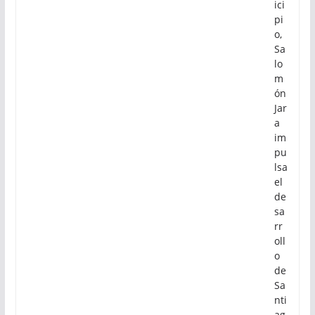
ici
pi
o,
Sa
lo
m
ón
Jar
a
im
pu
lsa
el
de
sa
rr
oll
o
de
Sa
nti
ag