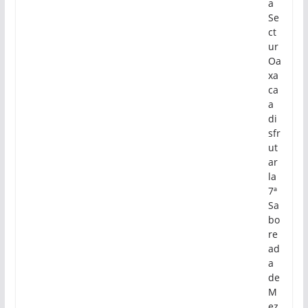
a
Se
ct
ur
Oa
xa
ca
a
di
sfr
ut
ar
la
7ª
Sa
bo
re
ad
a
de
M
ez