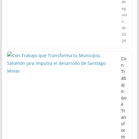
de
ag
ost
o
de
20
26
Co
n
Tr
ab
aj
o
qu
e
Tr
an
sf
or
m