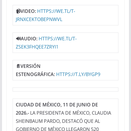
📹VIDEO:
HTTPS://WE.TL/T-
JRNXCEKTOBEPNWVL
🔊AUDIO:
HTTPS://WE.TL/T-
ZSEK3FHQEE7ZRYI1
📄VERSIÓN
ESTENOGRÁFICA:
HTTPS://T.LY/BYGP9
CIUDAD DE MÉXICO, 11 DE JUNIO DE
2026.-
LA PRESIDENTA DE MÉXICO, CLAUDIA
SHEINBAUM PARDO, DESTACÓ QUE AL
GOBIERNO DE MÉXICO LLEGARON 520