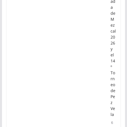
ad
a
de
M
ez
cal
20
26
y
el
14
º
To
rn
eo
de
Pe
z
Ve
la
6