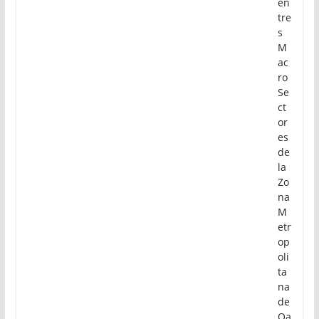
en
tre
s
M
ac
ro
Se
ct
or
es
de
la
Zo
na
M
etr
op
oli
ta
na
de
Oa