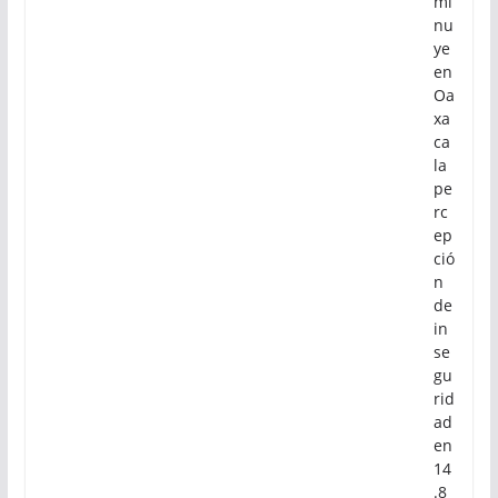
mi
nu
ye
en
Oa
xa
ca
la
pe
rc
ep
ció
n
de
in
se
gu
rid
ad
en
14
.8