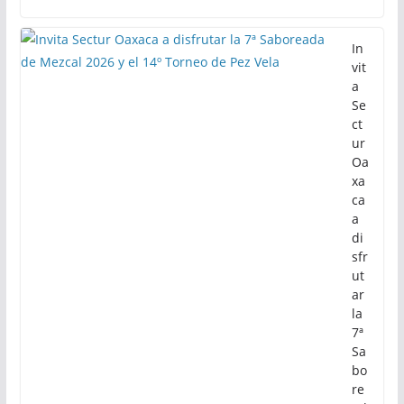
In
vit
a
Se
ct
ur
Oa
xa
ca
a
di
sfr
ut
ar
la
7ª
Sa
bo
re