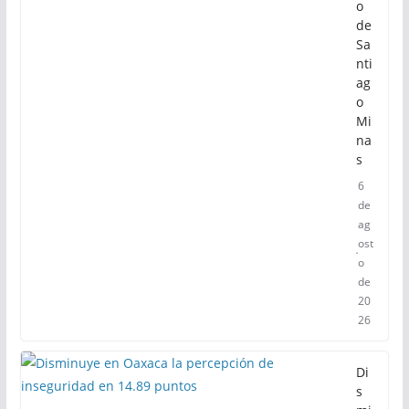
o
de
Sa
nti
ag
o
Mi
na
s
6
de
ag
ost
o
de
20
26
Di
s