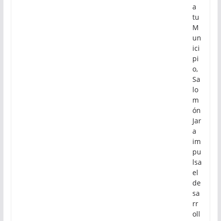
a
tu
M
un
ici
pi
o,
Sa
lo
m
ón
Jar
a
im
pu
lsa
el
de
sa
rr
oll