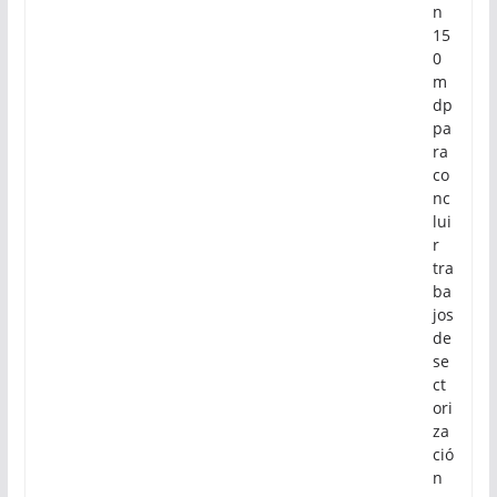
n
15
0
m
dp
pa
ra
co
nc
lui
r
tra
ba
jos
de
se
ct
ori
za
ció
n