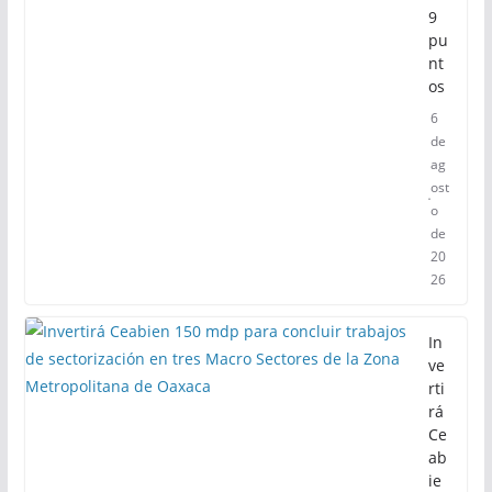
9
pu
nt
os
6
de
ag
ost
o
de
20
26
In
ve
rti
rá
Ce
ab
ie