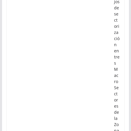
jos
de
se
ct
ori
za
ció
n
en
tre
s
M
ac
ro
Se
ct
or
es
de
la
Zo
na