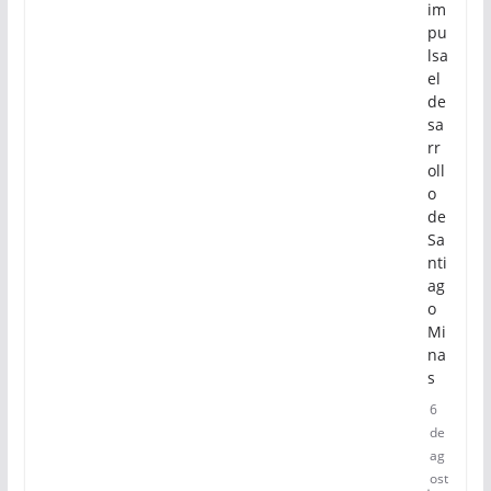
im
pu
lsa
el
de
sa
rr
oll
o
de
Sa
nti
ag
o
Mi
na
s
6
de
ag
ost