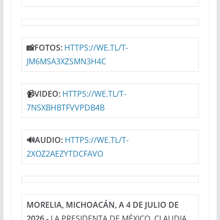
📸FOTOS:
HTTPS://WE.TL/T-
JM6MSA3XZSMN3H4C
📹VIDEO:
HTTPS://WE.TL/T-
7NSXBHBTFVVPDB4B
🔊AUDIO:
HTTPS://WE.TL/T-
2XOZ2AEZYTDCFAVO
MORELIA, MICHOACÁN, A 4 DE JULIO DE
2026.-
LA PRESIDENTA DE MÉXICO, CLAUDIA