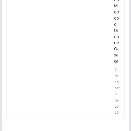
M
etr
op
oli
ta
na
de
Oa
xa
ca
6
de
ag
ost
o
de
20
26