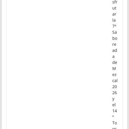
sfr
ut
ar
la
7ª
Sa
bo
re
ad
a
de
M
ez
cal
20
26
y
el
14
º
To
rn