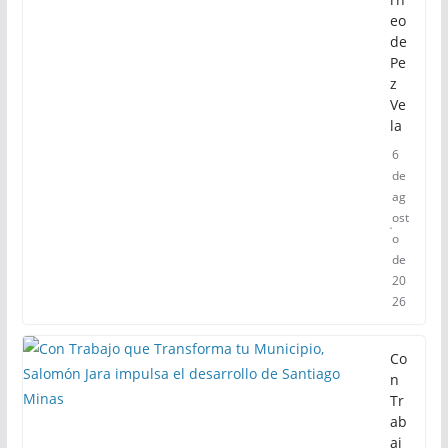
eo
de
Pe
z
Ve
la
6
de
ag
ost
o
de
20
26
Co
n
Tr
ab
aj