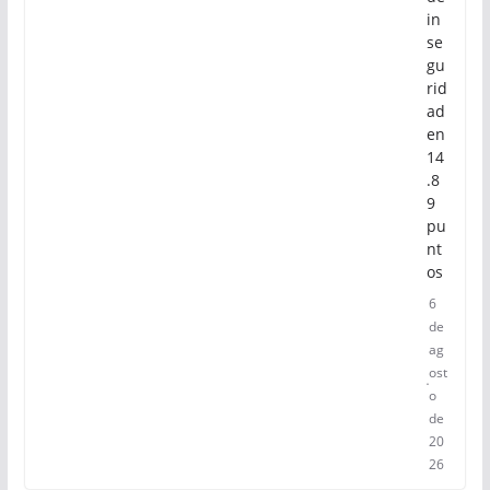
in
se
gu
rid
ad
en
14
.8
9
pu
nt
os
6
de
ag
ost
o
de
20
26