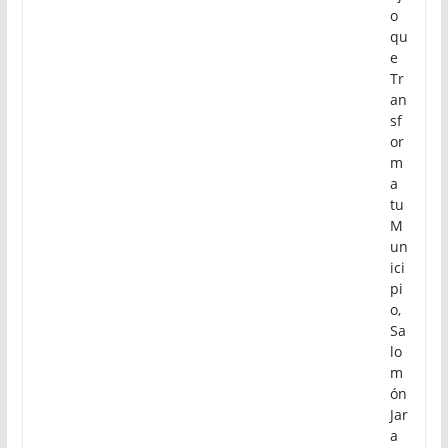
o
qu
e
Tr
an
sf
or
m
a
tu
M
un
ici
pi
o,
Sa
lo
m
ón
Jar
a