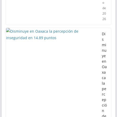
o
de
20
26
Di
s
mi
nu
ye
en
Oa
xa
ca
la
pe
rc
ep
ció
n
de