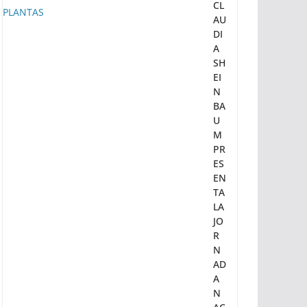
PR
ES
ID
EN
TA
CL
AU
DI
A
SH
EI
N
BA
U
M
PR
ES
EN
TA
LA
JO