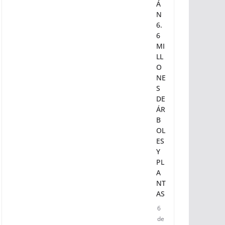
Y
SE
PL
A
NT
AR
Á
N
6.
6
MI
LL
O
NE
S
DE
ÁR
B
OL
ES
Y
PL