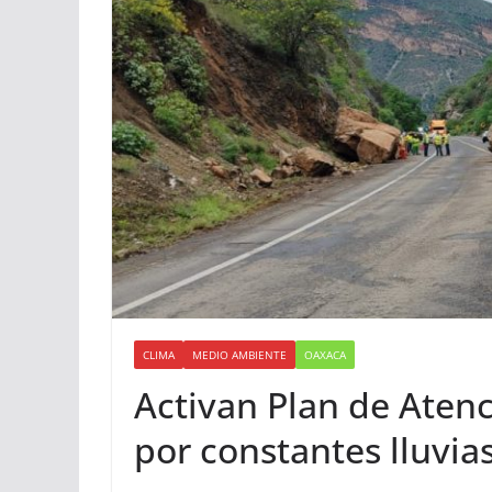
CLIMA
MEDIO AMBIENTE
OAXACA
Activan Plan de Aten
por constantes lluvia