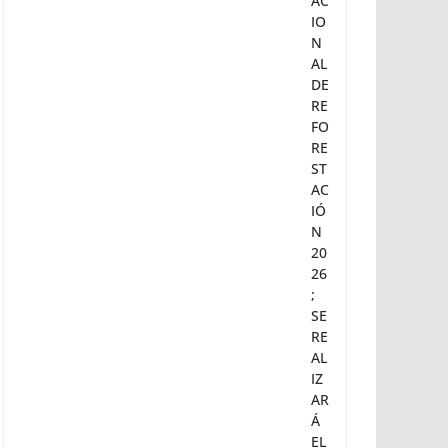
R
N
AD
A
N
AC
IO
N
AL
DE
RE
FO
RE
ST
AC
IÓ
N
20
26
;
SE