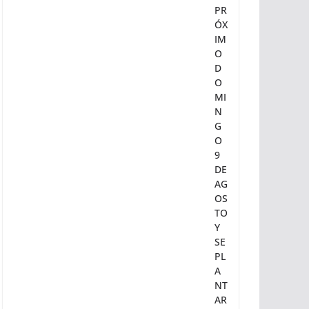
RE
AL
IZ
AR
Á
EL
PR
ÓX
IM
O
D
O
MI
N
G
O
9
DE
AG
OS
TO